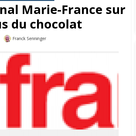
rnal Marie-France sur
us du chocolat
Auteur
Franck Senninger