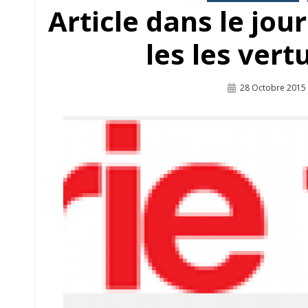
Article dans le jou
les les vert
Publié
28 Octobre 2015
Sur