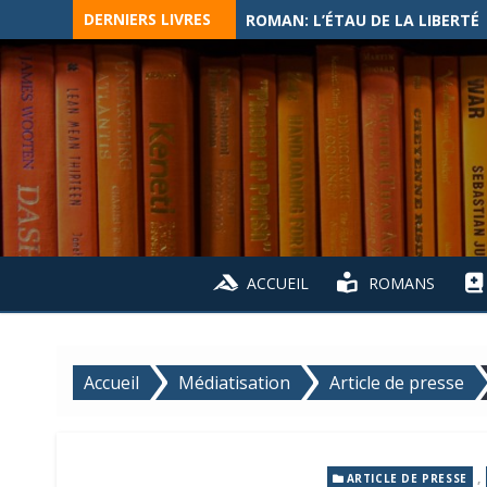
Skip
DERNIERS LIVRES
ROMAN: L’ÉTAU DE LA LIBERTÉ
to
content
ACCUEIL
ROMANS
Accueil
Médiatisation
Article de presse
,
ARTICLE DE PRESSE