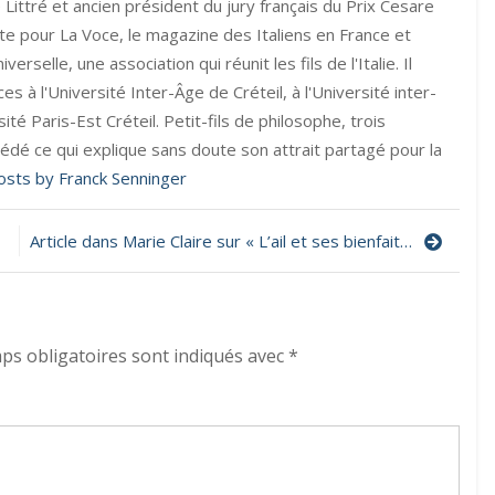
vertus
Littré et ancien président du jury français du Prix Cesare
du
liste pour La Voce, le magazine des Italiens en France et
chocolat
verselle, une association qui réunit les fils de l'Italie. Il
 à l'Université Inter-Âge de Créteil, à l'Université inter-
ité Paris-Est Créteil. Petit-fils de philosophe, trois
édé ce qui explique sans doute son attrait partagé pour la
posts by Franck Senninger
Article dans Marie Claire sur « L’ail et ses bienfaits »
ps obligatoires sont indiqués avec
*