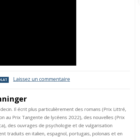
sur
Laissez un commentaire
OLAT
Article
dans
nninger
le
journal
ecin. Il écrit plus particulièrement des romans (Prix Littré,
Marie-
France
tion au Prix Tangente de lycéens 2022), des nouvelles (Prix
sur
ica), des ouvrages de psychologie et de vulgarisation
les
nt traduits en italien, espagnol, portugais, polonais et en
les