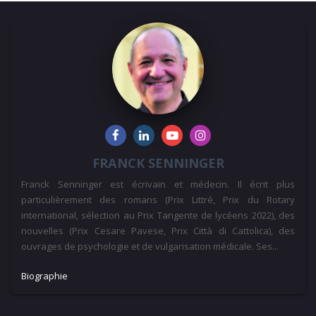
FRANCK SENNINGER
Franck Senninger est écrivain et médecin. Il écrit plus
particulièrement des romans (Prix Littré, Prix du Rotary
international, sélection au Prix Tangente de lycéens 2022), des
nouvelles (Prix Cesare Pavese, Prix Città di Cattolica), des
ouvrages de psychologie et de vulgarisation médicale. Ses...
Biographie