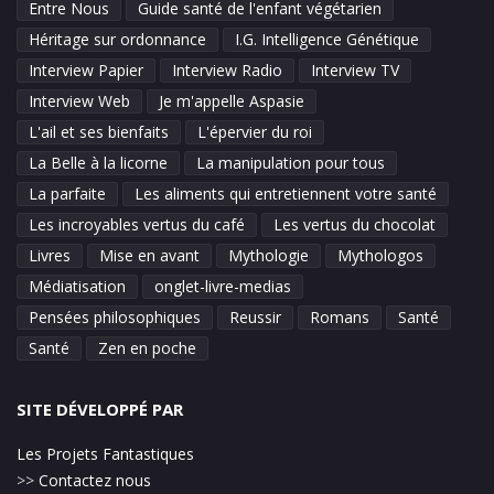
Entre Nous
Guide santé de l'enfant végétarien
Héritage sur ordonnance
I.G. Intelligence Génétique
Interview Papier
Interview Radio
Interview TV
Interview Web
Je m'appelle Aspasie
L'ail et ses bienfaits
L'épervier du roi
La Belle à la licorne
La manipulation pour tous
La parfaite
Les aliments qui entretiennent votre santé
Les incroyables vertus du café
Les vertus du chocolat
Livres
Mise en avant
Mythologie
Mythologos
Médiatisation
onglet-livre-medias
Pensées philosophiques
Reussir
Romans
Santé
Santé
Zen en poche
SITE DÉVELOPPÉ PAR
Les Projets Fantastiques
>>
Contactez nous