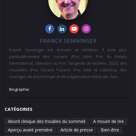
FRANCK SENNINGER
Franck Senninger est écrivain et médecin. Il écrit plus
particulièrement des romans (Prix Littré, Prix du Rotary
international, sélection au Prix Tangente de lycéens 2022), des
nouvelles (Prix Cesare Pavese, Prix Città di Cattolica), des
ouvrages de psychologie et de vulgarisation médicale. Ses...
Biographie
CATÉGORIES
Abord clinique des troubles du sommeil
A mourir de rire
Aperçu avant première
Article de presse
Bien-être