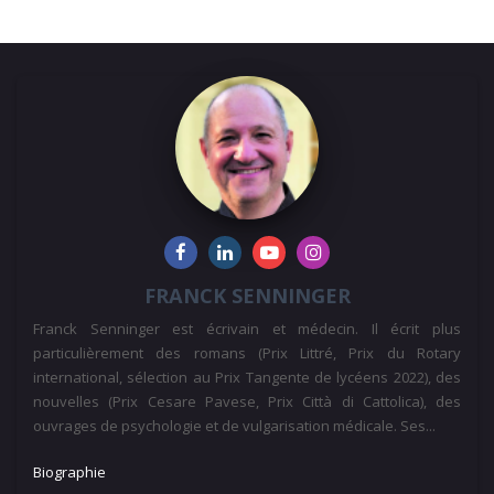
FRANCK SENNINGER
Franck Senninger est écrivain et médecin. Il écrit plus
particulièrement des romans (Prix Littré, Prix du Rotary
international, sélection au Prix Tangente de lycéens 2022), des
nouvelles (Prix Cesare Pavese, Prix Città di Cattolica), des
ouvrages de psychologie et de vulgarisation médicale. Ses...
Biographie