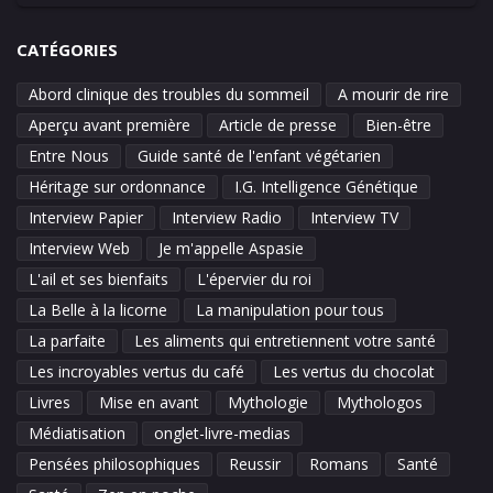
CATÉGORIES
Abord clinique des troubles du sommeil
A mourir de rire
Aperçu avant première
Article de presse
Bien-être
Entre Nous
Guide santé de l'enfant végétarien
Héritage sur ordonnance
I.G. Intelligence Génétique
Interview Papier
Interview Radio
Interview TV
Interview Web
Je m'appelle Aspasie
L'ail et ses bienfaits
L'épervier du roi
La Belle à la licorne
La manipulation pour tous
La parfaite
Les aliments qui entretiennent votre santé
Les incroyables vertus du café
Les vertus du chocolat
Livres
Mise en avant
Mythologie
Mythologos
Médiatisation
onglet-livre-medias
Pensées philosophiques
Reussir
Romans
Santé