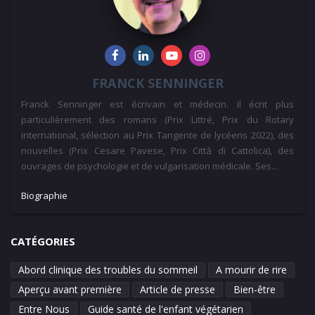
FRANCK SENNINGER
Franck Senninger est écrivain et médecin. Il écrit plus
particulièrement des romans (Prix Littré, Prix du Rotary
international, sélection au Prix Tangente de lycéens 2022), des
nouvelles (Prix Cesare Pavese, Prix Città di Cattolica), des
ouvrages de psychologie et de vulgarisation médicale. Ses...
Biographie
CATÉGORIES
Abord clinique des troubles du sommeil
A mourir de rire
Aperçu avant première
Article de presse
Bien-être
Entre Nous
Guide santé de l'enfant végétarien