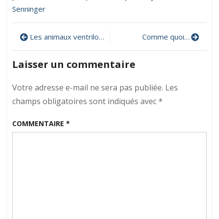
Senninger
Navigation
Les animaux ventriloques
Comme quoi…
de
Laisser un commentaire
l’article
Votre adresse e-mail ne sera pas publiée.
Les
champs obligatoires sont indiqués avec
*
COMMENTAIRE
*