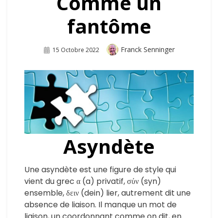
Comme un
fantôme
Auteur
Franck Senninger
Publié
15 Octobre 2022
Sur
Asyndète
Une asyndète est une figure de style qui
vient du grec α (a) privatif, σύν (syn)
ensemble, δειν (dein) lier, autrement dit une
absence de liaison. Il manque un mot de
liaison, un coordonnant comme on dit, en