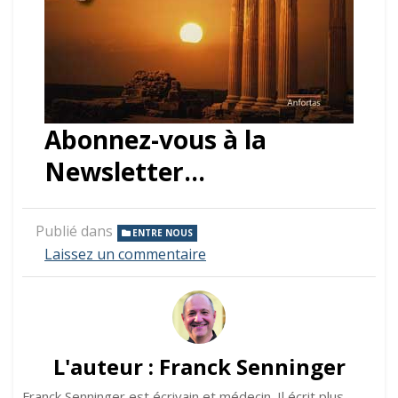
Abonnez-vous à la
Newsletter…
Publié dans
ENTRE NOUS
sur
Laissez un commentaire
Comme
un
fantôme
L'auteur :
Franck Senninger
Franck Senninger est écrivain et médecin. Il écrit plus