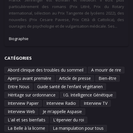
particulièrement des romans (Prix Littré, Prix du Rotary
international, sélection au Prix Tangente de lycéens 2022), des
nouvelles (Prix Cesare Pavese, Prix Città di Cattolica), des
ouvrages de psychologie et de vulgarisation médicale. Ses...
Biographie
CATÉGORIES
Abord clinique des troubles du sommeil
A mourir de rire
Aperçu avant première
Article de presse
Bien-être
Entre Nous
Guide santé de l'enfant végétarien
Héritage sur ordonnance
I.G. Intelligence Génétique
Interview Papier
Interview Radio
Interview TV
Interview Web
Je m'appelle Aspasie
L'ail et ses bienfaits
L'épervier du roi
La Belle à la licorne
La manipulation pour tous