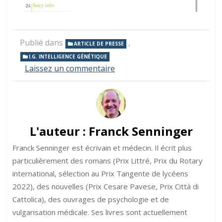
Publié dans
,
ARTICLE DE PRESSE
I.G. INTELLIGENCE GÉNÉTIQUE
sur
Laissez un commentaire
I.G.
Intelligence
Génétique
dans
Sucy
Info
L'auteur :
Franck Senninger
Franck Senninger est écrivain et médecin. Il écrit plus
particulièrement des romans (Prix Littré, Prix du Rotary
international, sélection au Prix Tangente de lycéens
2022), des nouvelles (Prix Cesare Pavese, Prix Città di
Cattolica), des ouvrages de psychologie et de
vulgarisation médicale. Ses livres sont actuellement