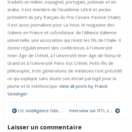
traduits en italien, espagnol, portugais, polonais et en
arabe. Il est membre de l'Académie Littré et ancien
président du jury français du Prix Cesare Pavese (Italie).
Il est aussi journaliste pour La Voce, le magazine des
Italiens en France et cofondateur de l'Alliance italienne
universelle, une association qui réunit les fils de l'Italie. Il
donne régulièrement des conférences à l'Université
Inter-Âge de Créteil, à l'Université inter-âge de Noisy-le
Grand et à l'Université Paris-Est Créteil. Petit-fils de
philosophe, trois générations de médecins l'ont précédé
ce qui explique sans doute son attrait partagé pour la
plume et le stéthoscope.
View all posts by Franck
Senninger
Navigation
I.G. Intelligence Génétique dans Le Quotidien du Médecin
Interview sur RTL sur « Les aliments qui entretiennent votre santé »
de
Laisser un commentaire