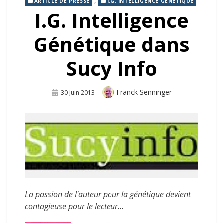
,
ARTICLE DE PRESSE
I.G. INTELLIGENCE GÉNÉTIQUE
I.G. Intelligence
Génétique dans
Sucy Info
Auteur
Franck Senninger
Publié
30 Juin 2013
Sur
La passion de l'auteur pour la génétique devient
contagieuse pour le lecteur…