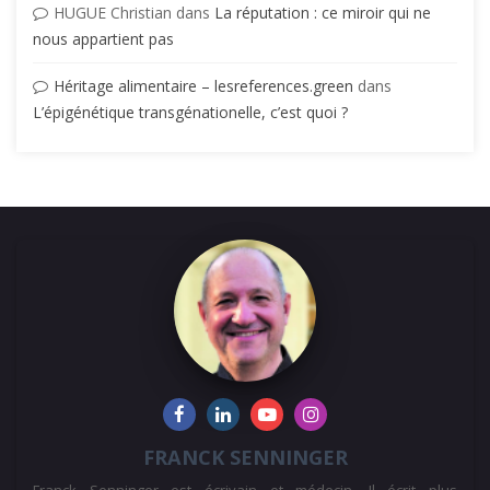
HUGUE Christian
dans
La réputation : ce miroir qui ne
nous appartient pas
Héritage alimentaire – lesreferences.green
dans
L’épigénétique transgénationelle, c’est quoi ?
FRANCK SENNINGER
Franck Senninger est écrivain et médecin. Il écrit plus