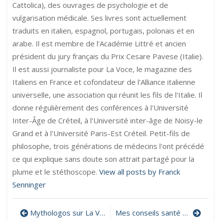
Cattolica), des ouvrages de psychologie et de
vulgarisation médicale. Ses livres sont actuellement
traduits en italien, espagnol, portugais, polonais et en
arabe. Il est membre de l'Académie Littré et ancien
président du jury français du Prix Cesare Pavese (Italie).
Il est aussi journaliste pour La Voce, le magazine des
Italiens en France et cofondateur de l'Alliance italienne
universelle, une association qui réunit les fils de l'Italie. Il
donne régulièrement des conférences à l'Université
Inter-Âge de Créteil, à l'Université inter-âge de Noisy-le
Grand et à l'Université Paris-Est Créteil. Petit-fils de
philosophe, trois générations de médecins l'ont précédé
ce qui explique sans doute son attrait partagé pour la
plume et le stéthoscope.
View all posts by Franck
Senninger
Navigation
Mythologos sur La Voce de novembre 2020
Mes conseils santé dans La Voce de novembre 2020 (Franco Berneri-Croce)