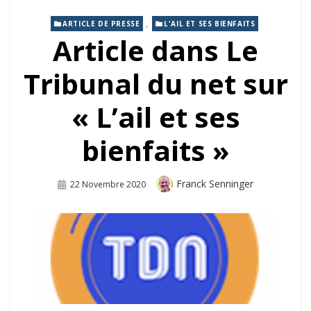
,
ARTICLE DE PRESSE
L'AIL ET SES BIENFAITS
Article dans Le
Tribunal du net sur
« L’ail et ses
bienfaits »
Auteur
Franck Senninger
Publié
22 Novembre 2020
Sur