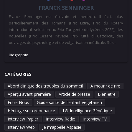
FRANCK SENNINGER
Franck Senninger est écrivain et médecin. Il écrit plus
particulièrement des romans (Prix Littré, Prix du Rotary
international, sélection au Prix Tangente de lycéens 2022), des
nouvelles (Prix Cesare Pavese, Prix Città di Cattolica), des
ouvrages de psychologie et de vulgarisation médicale. Ses...
Biographie
CATÉGORIES
Abord clinique des troubles du sommeil
A mourir de rire
Aperçu avant première
Article de presse
Bien-être
Entre Nous
Guide santé de l'enfant végétarien
Héritage sur ordonnance
I.G. Intelligence Génétique
Interview Papier
Interview Radio
Interview TV
Interview Web
Je m'appelle Aspasie