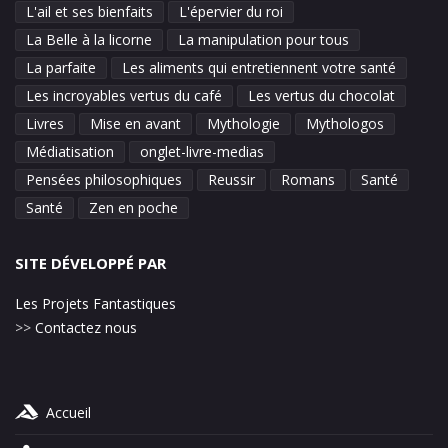
L'ail et ses bienfaits
L'épervier du roi
La Belle à la licorne
La manipulation pour tous
La parfaite
Les aliments qui entretiennent votre santé
Les incroyables vertus du café
Les vertus du chocolat
Livres
Mise en avant
Mythologie
Mythologos
Médiatisation
onglet-livre-medias
Pensées philosophiques
Reussir
Romans
Santé
Santé
Zen en poche
SITE DÉVELOPPÉ PAR
Les Projets Fantastiques
>>
Contactez nous
Accueil