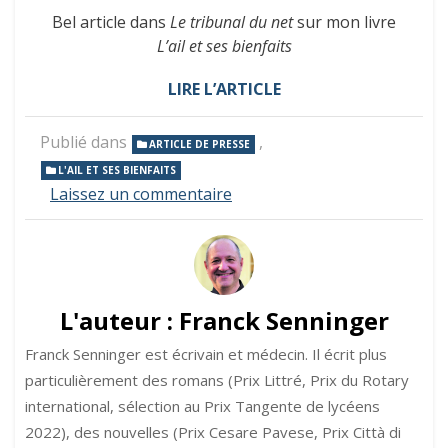
Bel article dans
Le
tribunal du net
sur mon livre
L’ail et ses bienfaits
LIRE L’ARTICLE
Publié dans
,
ARTICLE DE PRESSE
L'AIL ET SES BIENFAITS
sur
Laissez un commentaire
Article
dans
Le
Tribunal
du
net
L'auteur :
Franck Senninger
sur
« L’ail
Franck Senninger est écrivain et médecin. Il écrit plus
et
particulièrement des romans (Prix Littré, Prix du Rotary
ses
international, sélection au Prix Tangente de lycéens
bienfaits »
2022), des nouvelles (Prix Cesare Pavese, Prix Città di