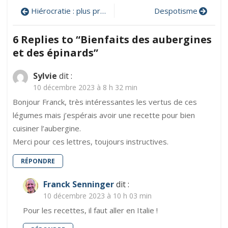
Navigation
Hiérocratie : plus près du divin
Despotisme
de
6 Replies to “
Bienfaits des aubergines
l’article
et des épinards
”
Sylvie
dit :
10 décembre 2023 à 8 h 32 min
Bonjour Franck, très intéressantes les vertus de ces
légumes mais j’espérais avoir une recette pour bien
cuisiner l’aubergine.
Merci pour ces lettres, toujours instructives.
RÉPONDRE
Franck Senninger
dit :
10 décembre 2023 à 10 h 03 min
Pour les recettes, il faut aller en Italie !