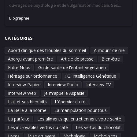
ouvrages de psychologie et de vulgarisation médicale. Ses...
Biographie
CATÉGORIES
Abord clinique des troubles du sommeil
A mourir de rire
Aperçu avant première
Article de presse
Bien-être
Entre Nous
Guide santé de l'enfant végétarien
Héritage sur ordonnance
I.G. Intelligence Génétique
Interview Papier
Interview Radio
Interview TV
Interview Web
Je m'appelle Aspasie
L'ail et ses bienfaits
L'épervier du roi
La Belle à la licorne
La manipulation pour tous
La parfaite
Les aliments qui entretiennent votre santé
Les incroyables vertus du café
Les vertus du chocolat
Livres
Mise en avant
Mythologie
Mythologos