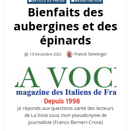
,
ARTICLE DE PRESSE
MÉDIATISATION
Bienfaits des
aubergines et des
épinards
Auteur
Franck Senninger
Publié
10 Décembre 2023
Sur
Je réponds aux questions santé des lecteurs
de La Voce
sous mon pseudonyme de
journaliste (Franco Berneri-Croce)