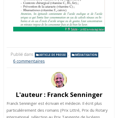
Publié dans
,
ARTICLE DE PRESSE
MÉDIATISATION
sur
6 commentaires
Bienfaits
des
aubergines
et
des
épinards
L'auteur :
Franck Senninger
Franck Senninger est écrivain et médecin. Il écrit plus
particulièrement des romans (Prix Littré, Prix du Rotary
international, sélection au Prix Tangente de lycéens