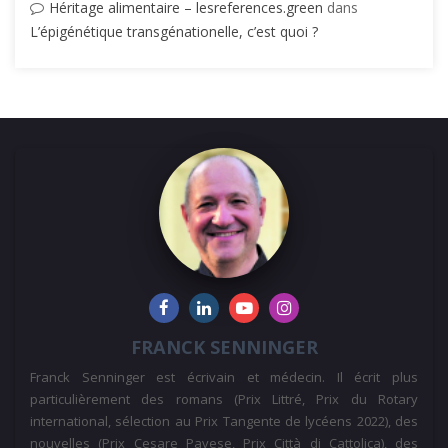
Héritage alimentaire – lesreferences.green
dans
L’épigénétique transgénationelle, c’est quoi ?
FRANCK SENNINGER
Franck Senninger est écrivain et médecin. Il écrit plus
particulièrement des romans (Prix Littré, Prix du Rotary
international, sélection au Prix Tangente de lycéens 2022), des
nouvelles (Prix Cesare Pavese, Prix Città di Cattolica), des