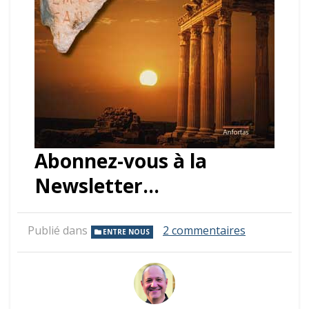
Abonnez-vous à la
Newsletter…
sur
Publié dans
2 commentaires
ENTRE NOUS
Le
mot
de
la
semaine