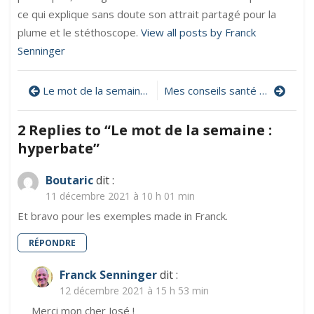
ce qui explique sans doute son attrait partagé pour la
plume et le stéthoscope.
View all posts by Franck
Senninger
Navigation
Le mot de la semaine : enthymème
Mes conseils santé dans La Voce de janvier 2022 (Franco Berneri-Croce)
de
2 Replies to “
Le mot de la semaine :
l’article
hyperbate
”
Boutaric
dit :
11 décembre 2021 à 10 h 01 min
Et bravo pour les exemples made in Franck.
RÉPONDRE
Franck Senninger
dit :
12 décembre 2021 à 15 h 53 min
Merci mon cher José !