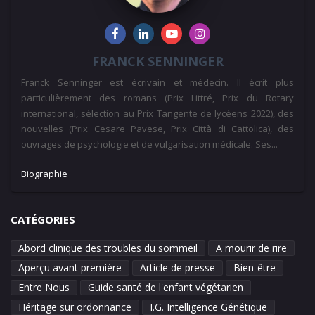
FRANCK SENNINGER
Franck Senninger est écrivain et médecin. Il écrit plus
particulièrement des romans (Prix Littré, Prix du Rotary
international, sélection au Prix Tangente de lycéens 2022), des
nouvelles (Prix Cesare Pavese, Prix Città di Cattolica), des
ouvrages de psychologie et de vulgarisation médicale. Ses...
Biographie
CATÉGORIES
Abord clinique des troubles du sommeil
A mourir de rire
Aperçu avant première
Article de presse
Bien-être
Entre Nous
Guide santé de l'enfant végétarien
Héritage sur ordonnance
I.G. Intelligence Génétique