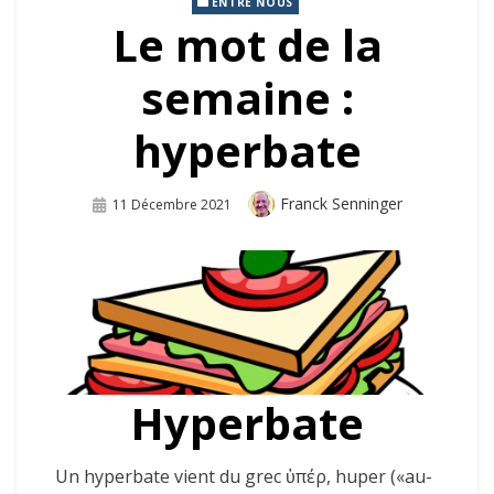
ENTRE NOUS
Le mot de la
semaine :
hyperbate
Auteur
Franck Senninger
Publié
11 Décembre 2021
Sur
Hyperbate
Un hyperbate vient
du grec ὑπέρ,
huper
(«au-