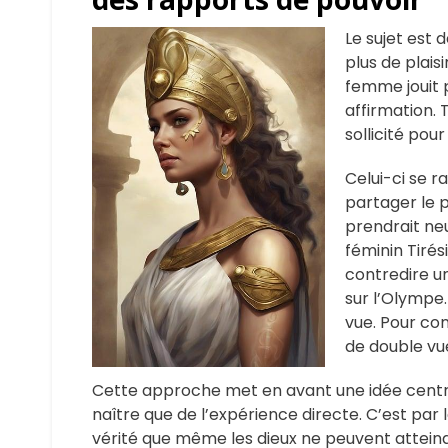
Le sujet est 
plus de plais
femme jouit p
affirmation. 
sollicité pou
Celui-ci se r
partager le p
prendrait ne
féminin Tirés
contredire u
sur l’Olympe.
vue. Pour con
de double vue,
Cette approche met en avant une idée centra
naître que de l’expérience directe. C’est par 
vérité que même les dieux ne peuvent attein