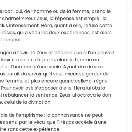
délicat : qui, de l’homme ou de la femme, prend le
ir charnel ? Pour Zeus, la réponse est simple : la
lus intensément. Héra, quant à elle, refuse cette
Tirésias, qui a vécu les deux expériences, est alors
r trancher.
angea à l’avis de Zeus et déclara que si l’on pouvait
laisir sexuel en dix parts, alors la femme en
uf et l’homme qu’une seule. Ayant été du sexe
ias aurait dû savoir qu’il vaut mieux se garder de
ne femme, et plus encore quand celle-ci règne
 Pour avoir osé s’opposer à elle, Héra lui ôta la
trebalancer la sentence, Zeus lui octroya le don
 celui de la divination.
le de l’empirisme : la connaissance ne peut
les sens, par le vécu, que Tirésias accède à une
dre sans cette expérience.