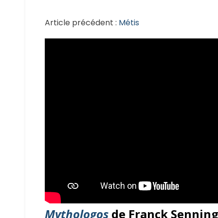
Article précédent :
Métis
Mythologos
de Franck Senning