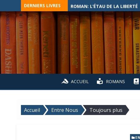
Skip
DERNIERS LIVRES
ROMAN: L’ÉTAU DE LA LIBERTÉ
to
content
ACCUEIL
ROMANS
Accueil
Entre Nous
Toujours plus
EN