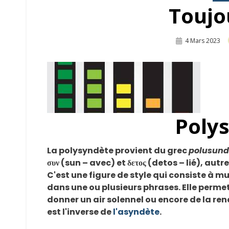
Toujo
Publié
4 Mars 2023
Sur
Poly
La polysyndète provient du grec
polusund
συν (sun – avec) et δετος (detos – lié), au
C'est une figure de style qui consiste à mu
dans une ou plusieurs phrases. Elle permet 
donner un air solennel ou encore de la ren
est l'inverse de
l'asyndète
.