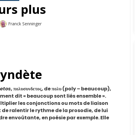
urs plus
Auteur
Franck Senninger
syndète
etos
, πολυσυνδετος, de πολυ (poly – beaucoup),
trement dit « beaucoup sont liés ensemble ».
ltiplier les conjonctions ou mots de liaison
de ralentir le rythme de la prosodie, de lui
dre envoûtante, en poésie par exemple. Elle