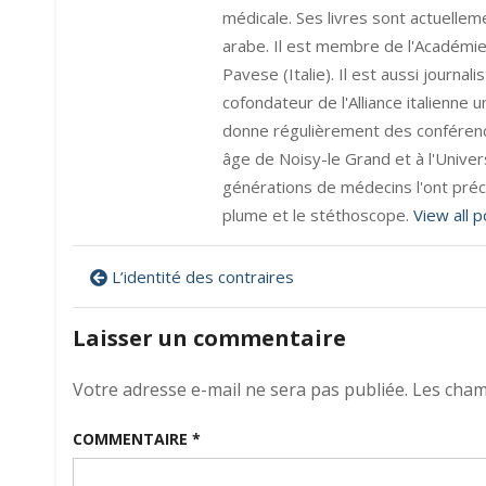
médicale. Ses livres sont actuelleme
arabe. Il est membre de l'Académie 
Pavese (Italie). Il est aussi journa
cofondateur de l'Alliance italienne uni
donne régulièrement des conférences
âge de Noisy-le Grand et à l'Univers
générations de médecins l'ont préc
plume et le stéthoscope.
View all 
Navigation
L’identité des contraires
de
Laisser un commentaire
l’article
Votre adresse e-mail ne sera pas publiée.
Les cham
COMMENTAIRE
*