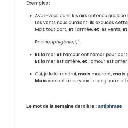
Exemples :
Avez-vous dans les airs entendu quelque b
Les vents nous auraient-ils exaucés cette 
Mais tout dort,
et
l’armée,
et
les vents,
et
Racine,
Iphigénie
, I, 1,
Et
la mer
et
l’amour ont l’amer pour part
Et
la mer est amère,
et
l’amour est amer
Oui, je le lui rendrai,
mais
mourant,
mais
Mais
versant à ses yeux le sang qui m’a tr
Le mot de la semaine dernière :
antiphrase