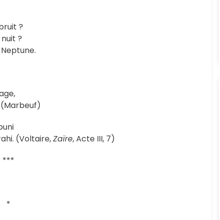
ruit ?
nuit ?
Neptune.
age,
 (Marbeuf)
puni
ahi. (Voltaire,
Zaïre
, Acte III, 7)
***
*