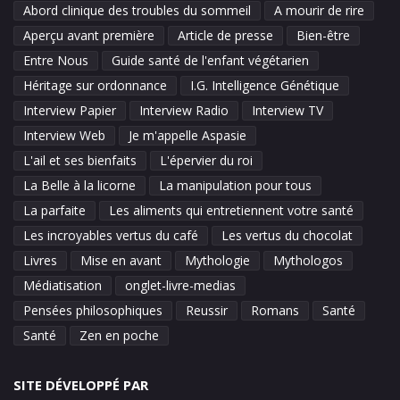
Abord clinique des troubles du sommeil
A mourir de rire
Aperçu avant première
Article de presse
Bien-être
Entre Nous
Guide santé de l'enfant végétarien
Héritage sur ordonnance
I.G. Intelligence Génétique
Interview Papier
Interview Radio
Interview TV
Interview Web
Je m'appelle Aspasie
L'ail et ses bienfaits
L'épervier du roi
La Belle à la licorne
La manipulation pour tous
La parfaite
Les aliments qui entretiennent votre santé
Les incroyables vertus du café
Les vertus du chocolat
Livres
Mise en avant
Mythologie
Mythologos
Médiatisation
onglet-livre-medias
Pensées philosophiques
Reussir
Romans
Santé
Santé
Zen en poche
SITE DÉVELOPPÉ PAR