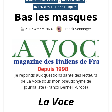
,
,
ARTICLE DE PRESSE
ENTRE NOUS
PENSÉES PHILOSOPHIQUES
Bas les masques
Auteur
Franck Senninger
Publié
23 Novembre 2024
Sur
Je réponds aux questions santé des lecteurs
de La Voce
sous mon pseudonyme de
journaliste (Franco Berneri-Croce)
La Voce