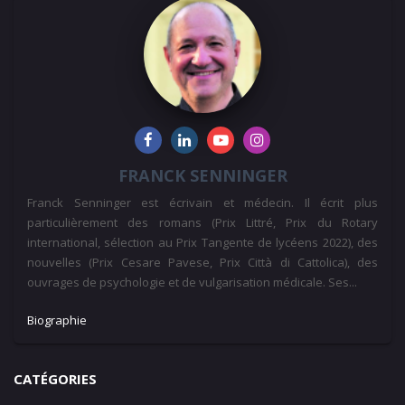
FRANCK SENNINGER
Franck Senninger est écrivain et médecin. Il écrit plus
particulièrement des romans (Prix Littré, Prix du Rotary
international, sélection au Prix Tangente de lycéens 2022), des
nouvelles (Prix Cesare Pavese, Prix Città di Cattolica), des
ouvrages de psychologie et de vulgarisation médicale. Ses...
Biographie
CATÉGORIES