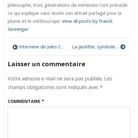
philosophe, trois générations de médecins l'ont précédé
ce qui explique sans doute son attrait partagé pour la
plume et le stéthoscope.
View all posts by Franck
Senninger
Navigation
Interview de Jules César
La jacinthe, symbole de mort et de renouveau
de
Laisser un commentaire
l’article
Votre adresse e-mail ne sera pas publiée.
Les
champs obligatoires sont indiqués avec
*
COMMENTAIRE
*