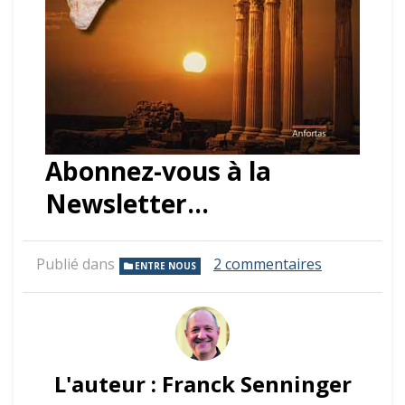
Abonnez-vous à la
Newsletter…
sur
Publié dans
2 commentaires
ENTRE NOUS
Jouer
avec
les
mots
L'auteur :
Franck Senninger