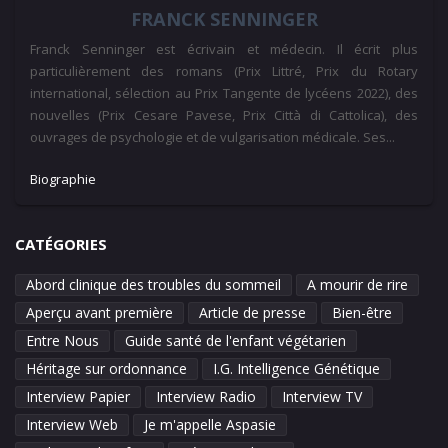
FRANCK SENNINGER
Franck Senninger est écrivain et médecin. Il écrit plus
particulièrement des romans (Prix Littré, Prix du Rotary
international, sélection au Prix Tangente de lycéens 2022), des
nouvelles (Prix Cesare Pavese, Prix Città di Cattolica), des
ouvrages de psychologie et de vulgarisation médicale. Ses...
Biographie
CATÉGORIES
Abord clinique des troubles du sommeil
A mourir de rire
Aperçu avant première
Article de presse
Bien-être
Entre Nous
Guide santé de l'enfant végétarien
Héritage sur ordonnance
I.G. Intelligence Génétique
Interview Papier
Interview Radio
Interview TV
Interview Web
Je m'appelle Aspasie