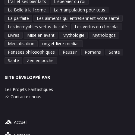
L'ail et ses bienfaits
L'épervier du roi
La Belle à la licorne
La manipulation pour tous
La parfaite
Les aliments qui entretiennent votre santé
Les incroyables vertus du café
Les vertus du chocolat
Livres
Mise en avant
Mythologie
Mythologos
Médiatisation
onglet-livre-medias
Pensées philosophiques
Reussir
Romans
Santé
Santé
Zen en poche
SITE DÉVELOPPÉ PAR
Les Projets Fantastiques
>>
Contactez nous
Accueil