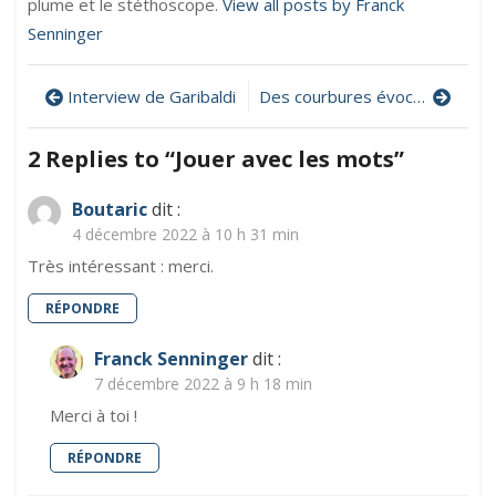
plume et le stéthoscope.
View all posts by Franck
Senninger
Navigation
Interview de Garibaldi
Des courbures évocatrices
de
2 Replies to “
Jouer avec les mots
”
l’article
Boutaric
dit :
4 décembre 2022 à 10 h 31 min
Très intéressant : merci.
RÉPONDRE
Franck Senninger
dit :
7 décembre 2022 à 9 h 18 min
Merci à toi !
RÉPONDRE