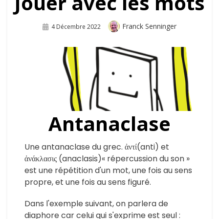
Jouer avec les mots
Auteur
Franck Senninger
Publié
4 Décembre 2022
Sur
Antanaclase
Une antanaclase du grec.
ἀντί
(anti) et
ἀνάκλασις (anaclasis)
« répercussion du son »
est une répétition d'un mot, une fois au sens
propre, et une fois au sens figuré.
Dans l'exemple suivant, on parlera de
diaphore car celui qui s'exprime est seul :