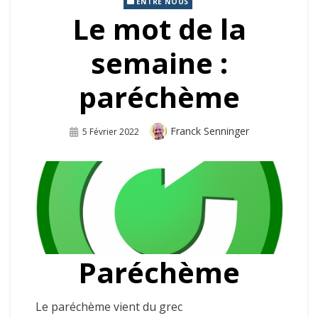
ENTRE NOUS
Le mot de la
semaine :
paréchème
Auteur
Franck Senninger
Publié
5 Février 2022
Sur
Paréchème
Le paréchème vient du grec