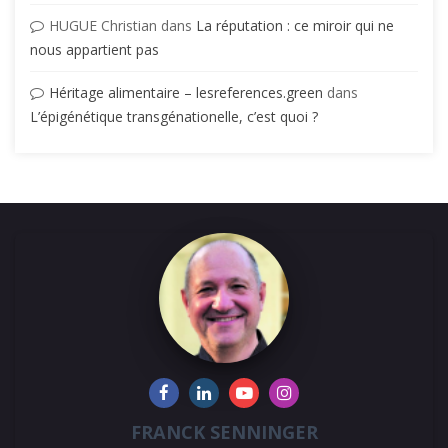
HUGUE Christian
dans
La réputation : ce miroir qui ne
nous appartient pas
Héritage alimentaire – lesreferences.green
dans
L’épigénétique transgénationelle, c’est quoi ?
FRANCK SENNINGER