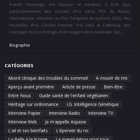
Franck Senninger est écrivain et médecin. Il écrit plus
particulièrement des romans (Prix Littré, Prix du Rotary
international, sélection au Prix Tangente de lycéens 2022), des
nouvelles (Prix Cesare Pavese, Prix Città di Cattolica), des
ouvrages de psychologie et de vulgarisation médicale. Ses...
Biographie
CATÉGORIES
Abord clinique des troubles du sommeil
A mourir de rire
Aperçu avant première
Article de presse
Bien-être
Entre Nous
Guide santé de l'enfant végétarien
Héritage sur ordonnance
I.G. Intelligence Génétique
Interview Papier
Interview Radio
Interview TV
Interview Web
Je m'appelle Aspasie
L'ail et ses bienfaits
L'épervier du roi
La Belle à la licorne
La manipulation pour tous