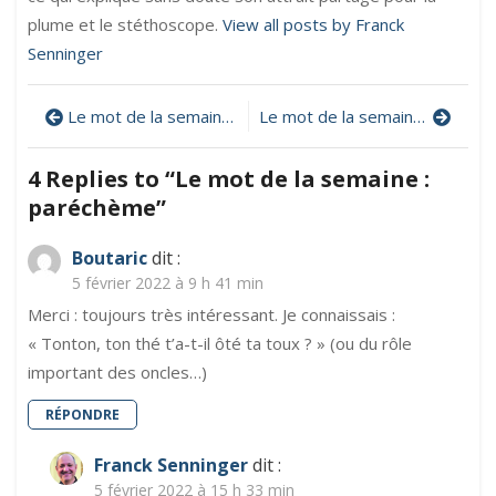
plume et le stéthoscope.
View all posts by Franck
Senninger
Navigation
Le mot de la semaine : idiotisme
Le mot de la semaine : syllepse
de
4 Replies to “
Le mot de la semaine :
l’article
paréchème
”
Boutaric
dit :
5 février 2022 à 9 h 41 min
Merci : toujours très intéressant. Je connaissais :
« Tonton, ton thé t’a-t-il ôté ta toux ? » (ou du rôle
important des oncles…)
RÉPONDRE
Franck Senninger
dit :
5 février 2022 à 15 h 33 min