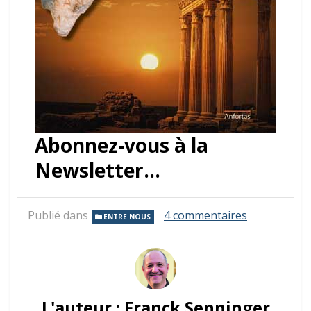
Abonnez-vous à la
Newsletter…
sur
Publié dans
4 commentaires
ENTRE NOUS
Le
mot
de
la
semaine
:
L'auteur :
Franck Senninger