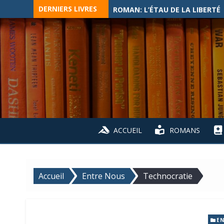
Skip
DERNIERS LIVRES
ROMAN: L’ÉTAU DE LA LIBERTÉ
to
content
ACCUEIL
ROMANS
Accueil
Entre Nous
Technocratie
EN