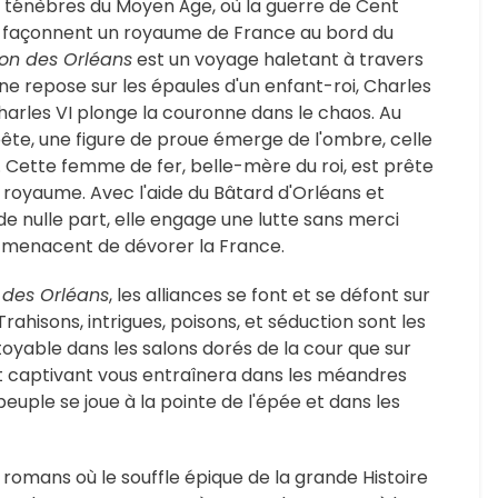
 ténèbres du Moyen Âge, où la guerre de Cent
re façonnent un royaume de France au bord du
ion des Orléans
est un voyage haletant à travers
ne repose sur les épaules d'un enfant-roi, Charles
e Charles VI plonge la couronne dans le chaos. Au
ête, une figure de proue émerge de l'ombre, celle
 Cette femme de fer, belle-mère du roi, est prête
e royaume. Avec l'aide du Bâtard d'Orléans et
e nulle part, elle engage une lutte sans merci
i menacent de dévorer la France.
 des Orléans
, les alliances se font et se défont sur
rahisons, intrigues, poisons, et séduction sont les
oyable dans les salons dorés de la cour que sur
it captivant vous entraînera dans les méandres
peuple se joue à la pointe de l'épée et dans les
 romans où le souffle épique de la grande Histoire