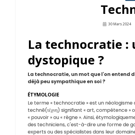
Techn
Publié
30 Mars 2024
Sur
La technocratie : 
dystopique ?
La technocratie, un mot que l'on entend d
déjà peu sympathique en soi ?
ÉTYMOLOGIE
Le terme « technocratie » est un néologisme
technē(τέχνη) signifiant « art, compétence » ou
« pouvoir » ou « règne ». Ainsi, étymologiquem
des techniciens, c'est-à-dire une forme de g
experts ou des spécialistes dans leur domaine,