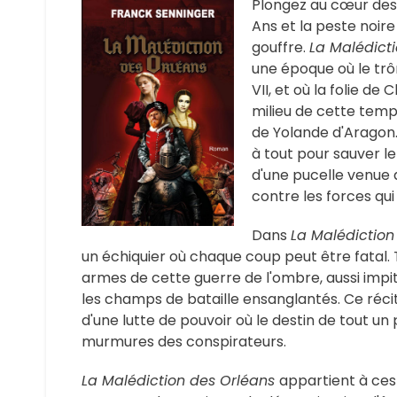
Plongez au cœur des
Ans et la peste noi
gouffre.
La Malédict
une époque où le trô
VII, et où la folie d
milieu de cette temp
de Yolande d'Aragon.
à tout pour sauver l
d'une pucelle venue d
contre les forces qu
Dans
La Malédiction
un échiquier où chaque coup peut être fatal. T
armes de cette guerre de l'ombre, aussi impit
les champs de bataille ensanglantés. Ce réc
d'une lutte de pouvoir où le destin de tout un 
murmures des conspirateurs.
La Malédiction des Orléans
appartient à ces