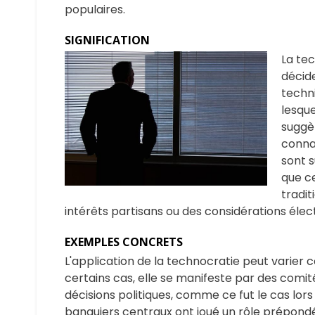
populaires.
SIGNIFICATION
La tec
décide
techni
lesque
suggèr
conna
sont s
que ce
tradit
intérêts partisans ou des considérations élec
EXEMPLES CONCRETS
L'application de la technocratie peut varier
certains cas, elle se manifeste par des comit
décisions politiques, comme ce fut le cas lors
banquiers centraux ont joué un rôle prépond