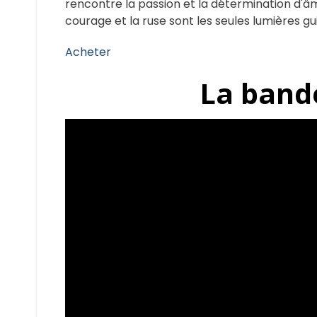
rencontre la passion et la détermination d'â
courage et la ruse sont les seules lumières g
Acheter
La band