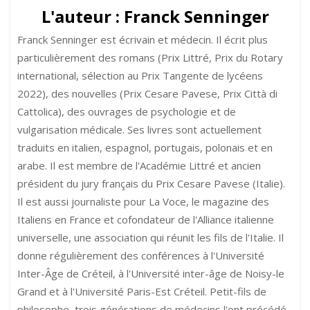
les
L'auteur :
Franck Senninger
incroyables
vertus
Franck Senninger est écrivain et médecin. Il écrit plus
du
particulièrement des romans (Prix Littré, Prix du Rotary
café
international, sélection au Prix Tangente de lycéens
2022), des nouvelles (Prix Cesare Pavese, Prix Città di
Cattolica), des ouvrages de psychologie et de
vulgarisation médicale. Ses livres sont actuellement
traduits en italien, espagnol, portugais, polonais et en
arabe. Il est membre de l'Académie Littré et ancien
président du jury français du Prix Cesare Pavese (Italie).
Il est aussi journaliste pour La Voce, le magazine des
Italiens en France et cofondateur de l'Alliance italienne
universelle, une association qui réunit les fils de l'Italie. Il
donne régulièrement des conférences à l'Université
Inter-Âge de Créteil, à l'Université inter-âge de Noisy-le
Grand et à l'Université Paris-Est Créteil. Petit-fils de
philosophe, trois générations de médecins l'ont précédé