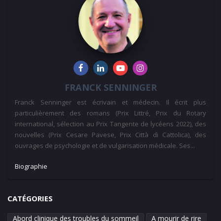
FRANCK SENNINGER
Franck Senninger est écrivain et médecin. Il écrit plus
particulièrement des romans (Prix Littré, Prix du Rotary
international, sélection au Prix Tangente de lycéens 2022), des
nouvelles (Prix Cesare Pavese, Prix Città di Cattolica), des
ouvrages de psychologie et de vulgarisation médicale. Ses...
Biographie
CATÉGORIES
Abord clinique des troubles du sommeil
A mourir de rire