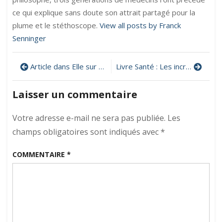
ce qui explique sans doute son attrait partagé pour la
plume et le stéthoscope.
View all posts by Franck
Senninger
Navigation
Article dans Elle sur « Les aliments qui entretiennent votre santé »
Livre Santé : Les incroyables vertus du café
de
Laisser un commentaire
l’article
Votre adresse e-mail ne sera pas publiée.
Les
champs obligatoires sont indiqués avec
*
COMMENTAIRE
*