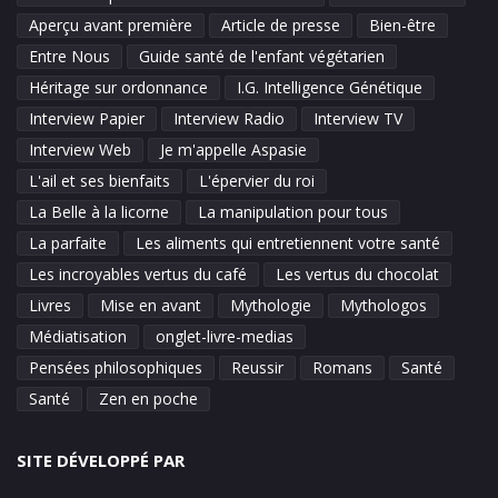
Aperçu avant première
Article de presse
Bien-être
Entre Nous
Guide santé de l'enfant végétarien
Héritage sur ordonnance
I.G. Intelligence Génétique
Interview Papier
Interview Radio
Interview TV
Interview Web
Je m'appelle Aspasie
L'ail et ses bienfaits
L'épervier du roi
La Belle à la licorne
La manipulation pour tous
La parfaite
Les aliments qui entretiennent votre santé
Les incroyables vertus du café
Les vertus du chocolat
Livres
Mise en avant
Mythologie
Mythologos
Médiatisation
onglet-livre-medias
Pensées philosophiques
Reussir
Romans
Santé
Santé
Zen en poche
SITE DÉVELOPPÉ PAR