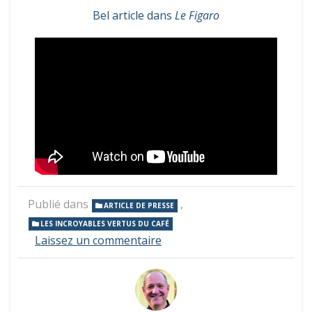
Bel article dans
Le Figaro
Publié dans
,
ARTICLE DE PRESSE
LES INCROYABLES VERTUS DU CAFÉ
sur
Laissez un commentaire
Article
dans
Le
Figaro
sur