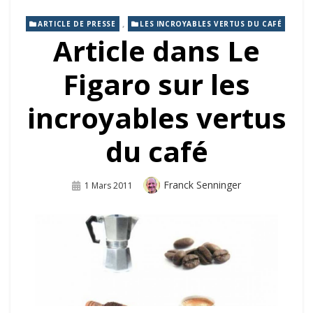
,
ARTICLE DE PRESSE
LES INCROYABLES VERTUS DU CAFÉ
Article dans Le
Figaro sur les
incroyables vertus
du café
Auteur
Franck Senninger
Publié
1 Mars 2011
Sur