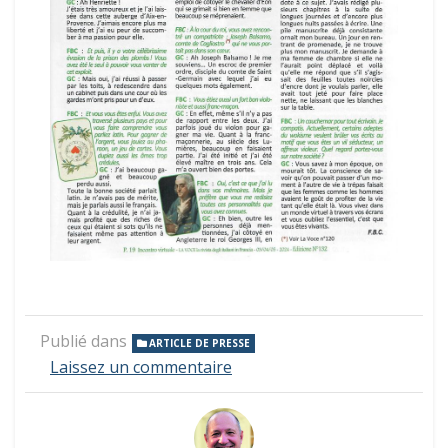
Publié dans
ARTICLE DE PRESSE
sur
Laissez un commentaire
Interview
de
Giacomo
Casanova