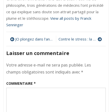
philosophe, trois générations de médecins l'ont précédé
ce qui explique sans doute son attrait partagé pour la
plume et le stéthoscope.
View all posts by Franck
Senninger
Navigation
JO plongez dans l’antiquité de ces Jeux et dans les mythes grecs
Contre le stress : la magie de l’instant
de
Laisser un commentaire
l’article
Votre adresse e-mail ne sera pas publiée.
Les
champs obligatoires sont indiqués avec
*
COMMENTAIRE
*