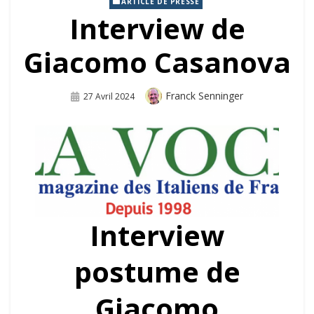
ARTICLE DE PRESSE
Interview de
Giacomo Casanova
Auteur
Franck Senninger
Publié
27 Avril 2024
Sur
Interview
postume de
Giacomo