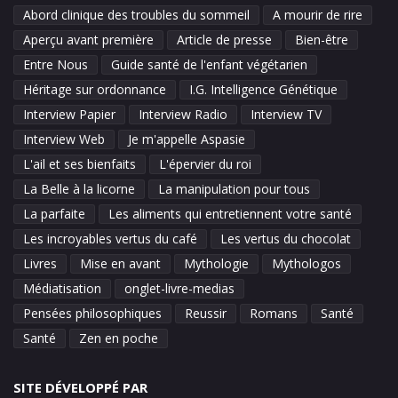
Abord clinique des troubles du sommeil
A mourir de rire
Aperçu avant première
Article de presse
Bien-être
Entre Nous
Guide santé de l'enfant végétarien
Héritage sur ordonnance
I.G. Intelligence Génétique
Interview Papier
Interview Radio
Interview TV
Interview Web
Je m'appelle Aspasie
L'ail et ses bienfaits
L'épervier du roi
La Belle à la licorne
La manipulation pour tous
La parfaite
Les aliments qui entretiennent votre santé
Les incroyables vertus du café
Les vertus du chocolat
Livres
Mise en avant
Mythologie
Mythologos
Médiatisation
onglet-livre-medias
Pensées philosophiques
Reussir
Romans
Santé
Santé
Zen en poche
SITE DÉVELOPPÉ PAR