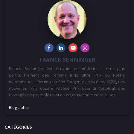
FRANCK SENNINGER
Franck Senninger est écrivain et médecin. Il écrit plus
particulièrement des romans (Prix Littré, Prix du Rotary
international, sélection au Prix Tangente de lycéens 2022), des
nouvelles (Prix Cesare Pavese, Prix Città di Cattolica), des
ouvrages de psychologie et de vulgarisation médicale. Ses...
Biographie
CATÉGORIES