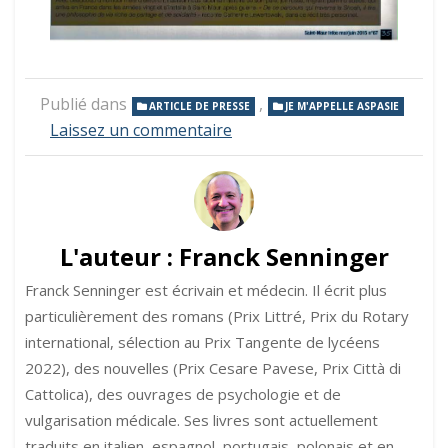
Publié dans
,
ARTICLE DE PRESSE
JE M'APPELLE ASPASIE
sur
Laissez un commentaire
Je
m’appelle
Aspasie
dans
Saint-
Maur
L'auteur :
Franck Senninger
Magazine
Franck Senninger est écrivain et médecin. Il écrit plus
particulièrement des romans (Prix Littré, Prix du Rotary
international, sélection au Prix Tangente de lycéens
2022), des nouvelles (Prix Cesare Pavese, Prix Città di
Cattolica), des ouvrages de psychologie et de
vulgarisation médicale. Ses livres sont actuellement
traduits en italien, espagnol, portugais, polonais et en