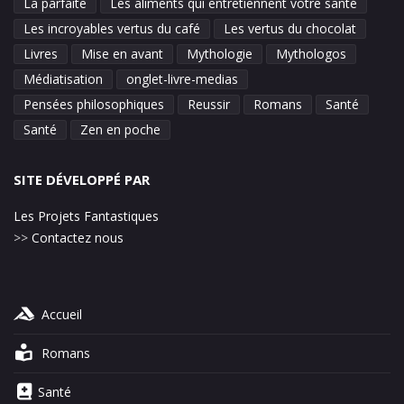
La parfaite
Les aliments qui entretiennent votre santé
Les incroyables vertus du café
Les vertus du chocolat
Livres
Mise en avant
Mythologie
Mythologos
Médiatisation
onglet-livre-medias
Pensées philosophiques
Reussir
Romans
Santé
Santé
Zen en poche
SITE DÉVELOPPÉ PAR
Les Projets Fantastiques
>>
Contactez nous
Accueil
Romans
Santé