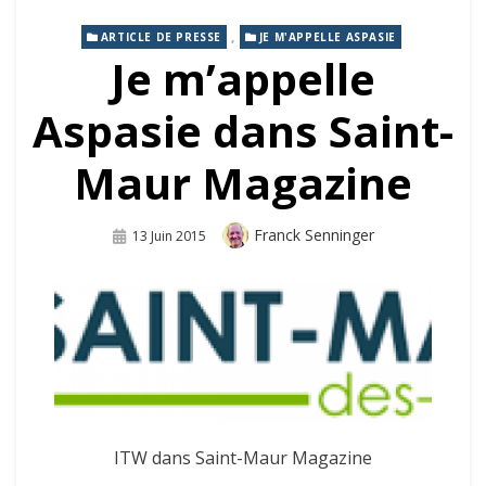
,
ARTICLE DE PRESSE
JE M'APPELLE ASPASIE
Je m’appelle
Aspasie dans Saint-
Maur Magazine
Auteur
Franck Senninger
Publié
13 Juin 2015
Sur
ITW dans Saint-Maur Magazine