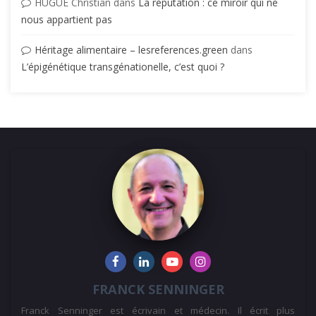
HUGUE Christian
dans
La réputation : ce miroir qui ne
nous appartient pas
Héritage alimentaire – lesreferences.green
dans
L’épigénétique transgénationelle, c’est quoi ?
FRANCK SENNINGER
Franck Senninger est écrivain et médecin. Il écrit plus