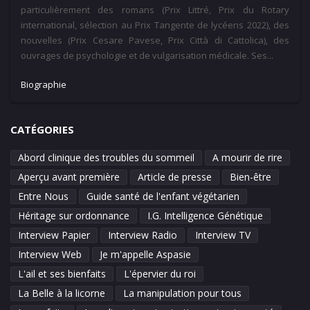
particulièrement des romans (Prix Littré, Prix du Rotary
international, sélection au Prix Tangente de lycéens 2022), des
nouvelles (Prix Cesare Pavese, Prix Città di Cattolica), des
ouvrages de psychologie et de vulgarisation médicale. Ses...
Biographie
CATÉGORIES
Abord clinique des troubles du sommeil
A mourir de rire
Aperçu avant première
Article de presse
Bien-être
Entre Nous
Guide santé de l'enfant végétarien
Héritage sur ordonnance
I.G. Intelligence Génétique
Interview Papier
Interview Radio
Interview TV
Interview Web
Je m'appelle Aspasie
L'ail et ses bienfaits
L'épervier du roi
La Belle à la licorne
La manipulation pour tous