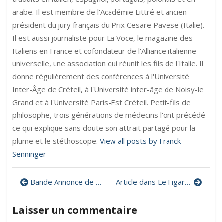
arabe. Il est membre de l'Académie Littré et ancien
président du jury français du Prix Cesare Pavese (Italie).
Il est aussi journaliste pour La Voce, le magazine des
Italiens en France et cofondateur de l'Alliance italienne
universelle, une association qui réunit les fils de l'Italie. Il
donne régulièrement des conférences à l'Université
Inter-Âge de Créteil, à l'Université inter-âge de Noisy-le
Grand et à l'Université Paris-Est Créteil. Petit-fils de
philosophe, trois générations de médecins l'ont précédé
ce qui explique sans doute son attrait partagé pour la
plume et le stéthoscope.
View all posts by Franck
Senninger
Navigation
Bande Annonce de mon livre : « Je m’appelle Aspasie »
Article dans Le Figaro sur les vertus du chocolat
de
Laisser un commentaire
l’article