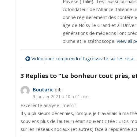
Pavese (Italie). Il est aussi journa
cofondateur de l'Alliance italienne uni
donne régulièrement des conférences
âge de Noisy-le Grand et à l'Univers
générations de médecins l'ont préc
plume et le stéthoscope.
View all 
Navigation
Vidéo pour comprendre l’agressivité sur les réseaux sociaux
de
3 Replies to “
Le bonheur tout près, et
l’article
Boutaric
dit :
9 janvier 2021 à 10 h 01 min
Excellente analyse : merci !
Il y a plusieurs décennies, lorsque je travaillais à ma 
souviens plus de l’auteur) était souvent citée : « Dis-mo
sur les réseaux sociaux (et autres) face à l’épidémie ac