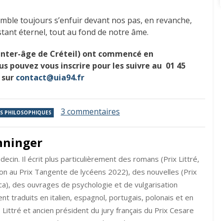
semble toujours s’enfuir devant nos pas, en revanche,
tant éternel, tout au fond de notre âme.
é inter-âge de Créteil) ont commencé en
s pouvez vous inscrire pour les suivre au 01 45
u sur
contact@uia94.fr
sur
3 commentaires
S PHILOSOPHIQUES
Le
bonheur
nninger
tout
près,
ecin. Il écrit plus particulièrement des romans (Prix Littré,
et
pourtant
tion au Prix Tangente de lycéens 2022), des nouvelles (Prix
si
ica), des ouvrages de psychologie et de vulgarisation
loin
nt traduits en italien, espagnol, portugais, polonais et en
!
Littré et ancien président du jury français du Prix Cesare