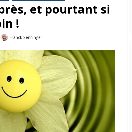
rès, et pourtant si
oin !
Auteur
Franck Senninger