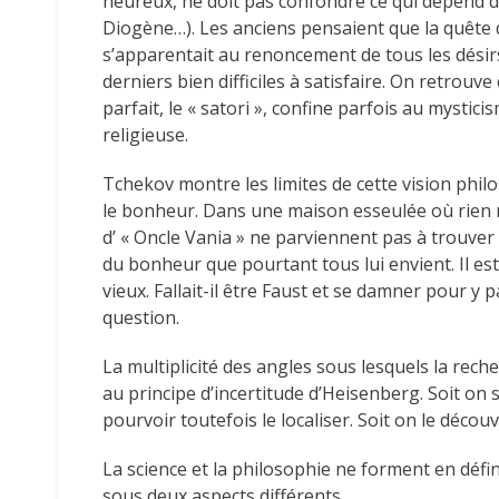
heureux, ne doit pas confondre ce qui dépend de
Diogène…). Les anciens pensaient que la quête
s’apparentait au renoncement de tous les dési
derniers bien difficiles à satisfaire. On retrouv
parfait, le « satori », confine parfois au mysti
religieuse.
Tchekov montre les limites de cette vision philo
le bonheur. Dans une maison esseulée où rien 
d’ « Oncle Vania » ne parviennent pas à trouver
du bonheur que pourtant tous lui envient. Il es
vieux. Fallait-il être Faust et se damner pour y
question.
La multiplicité des angles sous lesquels la re
au principe d’incertitude d’Heisenberg. Soit on s
pourvoir toutefois le localiser. Soit on le déco
La science et la philosophie ne forment en défi
sous deux aspects différents…