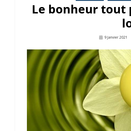
Le bonheur tout p
l
Publié
9 Janvier 2021
Sur