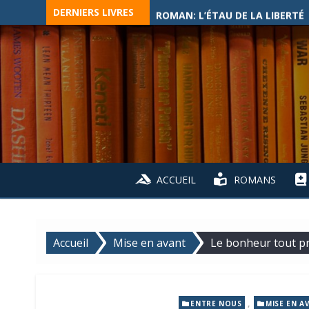
Skip
DERNIERS LIVRES
ROMAN: L’ÉTAU DE LA LIBERTÉ
to
content
ACCUEIL
ROMANS
Accueil
Mise en avant
Le bonheur tout prè
,
ENTRE NOUS
MISE EN A