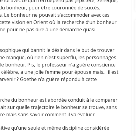
 lui avec ce qui n’en dépend pas (Epictète, Sénèque,
 du bonheur, pour être couronnée de succès,
rs. Le bonheur ne pouvait s’accommoder avec ces
e cette vision en Orient où la recherche d’un bonheur
cisme pour ne pas dire à une démarche quasi
sophique qui bannit le désir dans le but de trouver
ne manque, où rien n’est superflu, les personnages
 le bonheur. Pis, le professeur n’a guère conscience
t célèbre, a une jolie femme pour épouse mais… il est
 parvenir ? Goethe n’a guère répondu à cette
cherche du bonheur est abordée conduit à le comparer
ait sur quelle trajectoire le bonheur se trouve, sans
uvre mais sans savoir comment il va évoluer.
nitive qu’une seule et même discipline considérée