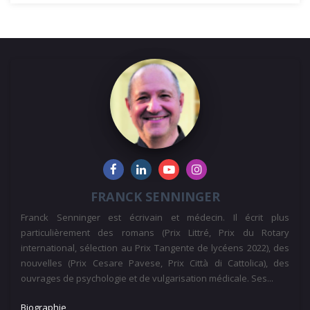
FRANCK SENNINGER
Franck Senninger est écrivain et médecin. Il écrit plus
particulièrement des romans (Prix Littré, Prix du Rotary
international, sélection au Prix Tangente de lycéens 2022), des
nouvelles (Prix Cesare Pavese, Prix Città di Cattolica), des
ouvrages de psychologie et de vulgarisation médicale. Ses...
Biographie