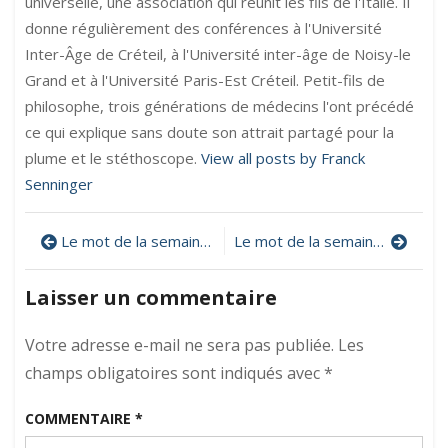
universelle, une association qui réunit les fils de l'Italie. Il
donne régulièrement des conférences à l'Université
Inter-Âge de Créteil, à l'Université inter-âge de Noisy-le
Grand et à l'Université Paris-Est Créteil. Petit-fils de
philosophe, trois générations de médecins l'ont précédé
ce qui explique sans doute son attrait partagé pour la
plume et le stéthoscope.
View all posts by Franck
Senninger
Navigation
Le mot de la semaine : zeugma
Le mot de la semaine : circonlocution
de
Laisser un commentaire
l’article
Votre adresse e-mail ne sera pas publiée.
Les
champs obligatoires sont indiqués avec
*
COMMENTAIRE
*