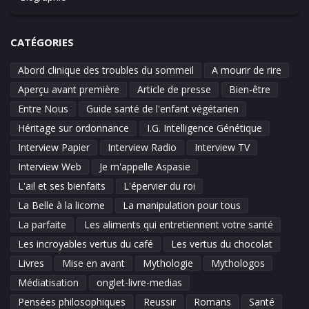
CATÉGORIES
Abord clinique des troubles du sommeil
A mourir de rire
Aperçu avant première
Article de presse
Bien-être
Entre Nous
Guide santé de l'enfant végétarien
Héritage sur ordonnance
I.G. Intelligence Génétique
Interview Papier
Interview Radio
Interview TV
Interview Web
Je m'appelle Aspasie
L'ail et ses bienfaits
L'épervier du roi
La Belle à la licorne
La manipulation pour tous
La parfaite
Les aliments qui entretiennent votre santé
Les incroyables vertus du café
Les vertus du chocolat
Livres
Mise en avant
Mythologie
Mythologos
Médiatisation
onglet-livre-medias
Pensées philosophiques
Reussir
Romans
Santé