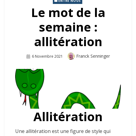
ENTRE NOUS
Le mot de la
semaine :
allitération
Auteur
Franck Senninger
Publié
6 Novembre 2021
Sur
Allitération
Une allitération est une figure de style qui