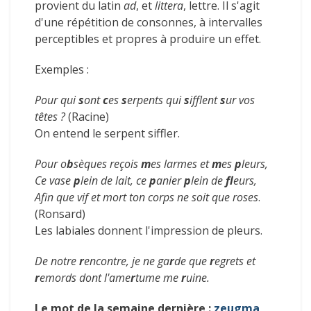
provient du latin
ad
, et
littera
, lettre. Il s'agit
d'une répétition de consonnes, à intervalles
perceptibles et propres à produire un effet.
Exemples :
Pour qui
s
ont
c
es
s
erpents qui
s
ifflent
s
ur vos
têtes ?
(Racine)
On entend le serpent siffler.
Pour o
b
sèques reçois
m
es larmes et
m
es
p
leurs,
Ce vase
p
lein de lait, ce
p
anier
p
lein de
fl
eurs,
Afin que vif et mort ton corps ne soit que roses
.
(Ronsard)
Les labiales donnent l'impression de pleurs.
De notre
r
encontre, je ne ga
r
de que
r
egrets et
r
emords dont l'ame
r
tume me
r
uine.
Le mot de la semaine dernière :
zeugma