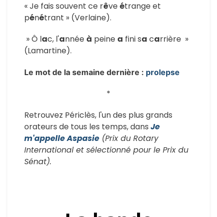
« Je fais souvent ce r
ê
ve
é
trange et
p
é
n
é
trant » (Verlaine).
» Ô l
a
c, l'
a
nnée
à
peine
a
fini s
a
c
a
rrière »
(Lamartine).
Le mot de la semaine dernière :
prolepse
*
Retrouvez Périclès, l'un des plus grands
orateurs de tous les temps, dans
Je
m'appelle Aspasie
(Prix du Rotary
International et sélectionné pour le Prix du
Sénat).