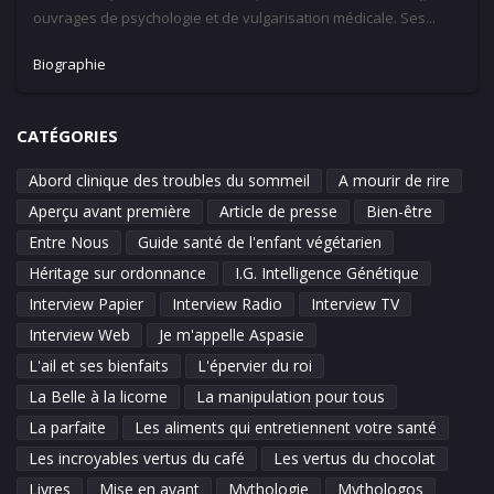
ouvrages de psychologie et de vulgarisation médicale. Ses...
Biographie
CATÉGORIES
Abord clinique des troubles du sommeil
A mourir de rire
Aperçu avant première
Article de presse
Bien-être
Entre Nous
Guide santé de l'enfant végétarien
Héritage sur ordonnance
I.G. Intelligence Génétique
Interview Papier
Interview Radio
Interview TV
Interview Web
Je m'appelle Aspasie
L'ail et ses bienfaits
L'épervier du roi
La Belle à la licorne
La manipulation pour tous
La parfaite
Les aliments qui entretiennent votre santé
Les incroyables vertus du café
Les vertus du chocolat
Livres
Mise en avant
Mythologie
Mythologos