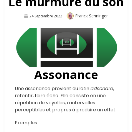
Le murmure du son
Auteur
Franck Senninger
Publié
24 Septembre 2022
Sur
Assonance
Une assonance provient du latin
adsonare
,
retentir, faire écho.
Elle consiste en une
répétition de voyelles, à intervalles
perceptibles et propres à produire un effet.
Exemples :