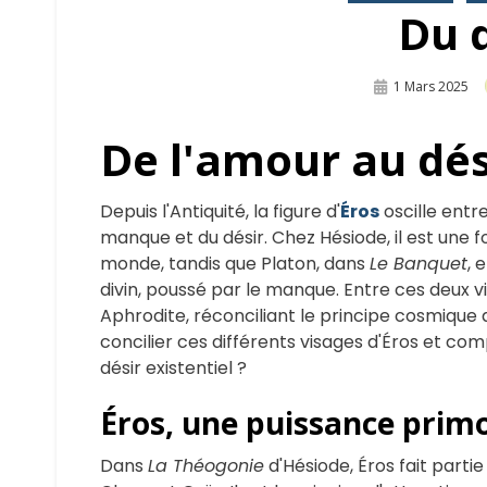
Du 
Publié
1 Mars 2025
Sur
De l'amour au dés
Depuis l'Antiquité, la figure d'
Éros
oscille entre
manque et du désir. Chez Hésiode, il est une 
monde, tandis que Platon, dans
Le Banquet
, 
divin, poussé par le manque. Entre ces deux vi
Aphrodite, réconciliant le principe cosmique
concilier ces différents visages d'Éros et c
désir existentiel ?
Éros, une puissance primo
Dans
La Théogonie
d'Hésiode, Éros fait parti