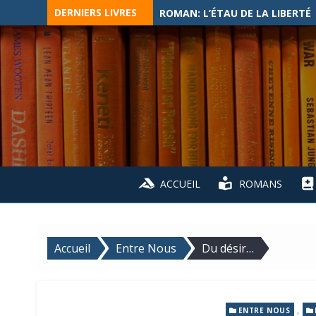
Skip
DERNIERS LIVRES
ROMAN: L’ÉTAU DE LA LIBERTÉ
to
content
ACCUEIL
ROMANS
Accueil
Entre Nous
Du désir…
,
ENTRE NOUS