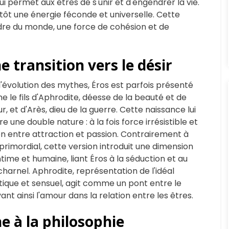
qui permet aux êtres de s'unir et d'engendrer la vie.
plutôt une énergie féconde et universelle. Cette
ordre du monde, une force de cohésion et de
ne transition vers le désir
l'évolution des mythes, Éros est parfois présenté
 le fils d'Aphrodite, déesse de la beauté et de
r, et d'Arès, dieu de la guerre. Cette naissance lui
e une double nature : à la fois force irrésistible et
on entre attraction et passion. Contrairement à
 primordial, cette version introduit une dimension
ntime et humaine, liant Éros à la séduction et au
charnel. Aphrodite, représentation de l'idéal
tique et sensuel, agit comme un pont entre le
vant ainsi l'amour dans la relation entre les êtres.
e à la philosophie