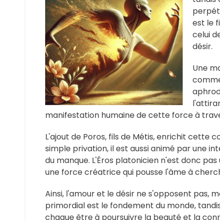
perpét
est le 
celui d
désir.
Une man
comme 
aphrod
l'attir
manifestation humaine de cette force à travers
L'ajout de Poros, fils de Métis, enrichit cett
simple privation, il est aussi animé par une i
du manque. L'Éros platonicien n'est donc pas
une force créatrice qui pousse l'âme à cherch
Ainsi, l'amour et le désir ne s'opposent pas, 
primordial est le fondement du monde, tandis 
chaque être à poursuivre la beauté et la con