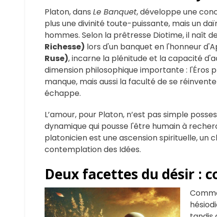
Platon, dans
Le Banquet
, développe une conce
plus une divinité toute-puissante, mais un daï
hommes. Selon la prêtresse Diotime, il naît de
Richesse)
lors d'un banquet en l'honneur d'Ap
Ruse)
, incarne la plénitude et la capacité d'
dimension philosophique importante : l'Éros p
manque, mais aussi la faculté de se réinvente
échappe.
L’amour, pour Platon, n’est pas simple possess
dynamique qui pousse l'être humain à recherche
platonicien est une ascension spirituelle, un 
contemplation des Idées.
Deux facettes du désir :
Comment
hésiodi
tandis 