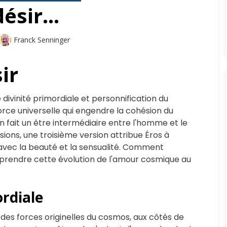
désir…
Auteur
Franck Senninger
ir
 divinité primordiale et personnification du
force universelle qui engendre la cohésion du
en fait un être intermédiaire entre l'homme et le
sions, une troisième version attribue Éros à
 avec la beauté et la sensualité. Comment
omprendre cette évolution de l'amour cosmique au
rdiale
e des forces originelles du cosmos, aux côtés de