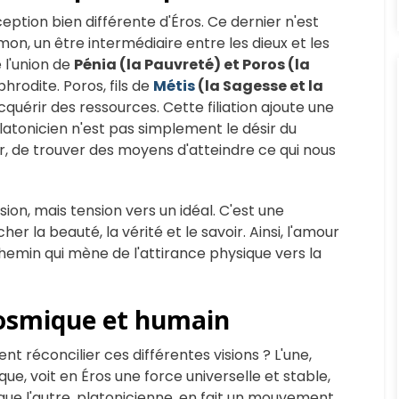
ption bien différente d'Éros. Ce dernier n'est
mon, un être intermédiaire entre les dieux et les
 l'union de
Pénia (la Pauvreté) et Poros (la
hrodite. Poros, fils de
Métis
(la Sagesse et la
acquérir des ressources. Cette filiation ajoute une
latonicien n'est pas simplement le désir du
r, de trouver des moyens d'atteindre ce qui nous
ion, mais tension vers un idéal. C'est une
r la beauté, la vérité et le savoir. Ainsi, l'amour
chemin qui mène de l'attirance physique vers la
 cosmique et humain
 réconcilier ces différentes visions ? L'une,
que, voit en Éros une force universelle et stable,
que l'autre, platonicienne, en fait un mouvement