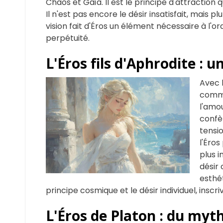
Chaos et Gaïa. Il est le principe d'attraction 
Il n'est pas encore le désir insatisfait, mais 
vision fait d'Éros un élément nécessaire à l'
perpétuité.
L'Éros fils d'Aphrodite : u
Avec 
comme
l'amou
confèr
tensi
l'Éros
plus i
désir 
esthé
principe cosmique et le désir individuel, inscri
L'Éros de Platon : du myth