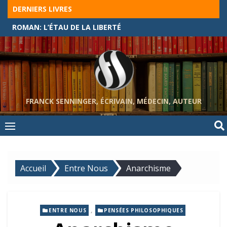
Skip
DERNIERS LIVRES
to
ROMAN: L’ÉTAU DE LA LIBERTÉ
content
FRANCK SENNINGER, ÉCRIVAIN, MÉDECIN, AUTEUR
Accueil
Entre Nous
Anarchisme
,
ENTRE NOUS
PENSÉES PHILOSOPHIQUES