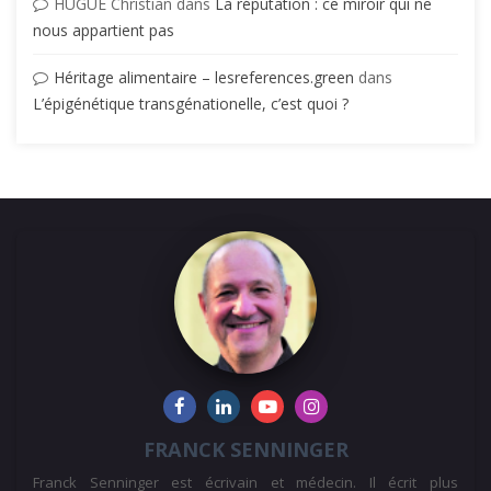
HUGUE Christian
dans
La réputation : ce miroir qui ne
nous appartient pas
Héritage alimentaire – lesreferences.green
dans
L’épigénétique transgénationelle, c’est quoi ?
FRANCK SENNINGER
Franck Senninger est écrivain et médecin. Il écrit plus