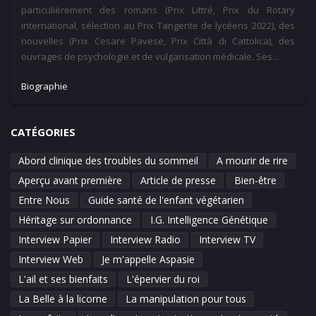
particulièrement des romans (Prix Littré, Prix du Rotary
international, sélection au Prix Tangente de lycéens 2022), des
nouvelles (Prix Cesare Pavese, Prix Città di Cattolica), des
ouvrages de psychologie et de vulgarisation médicale. Ses...
Biographie
CATÉGORIES
Abord clinique des troubles du sommeil
A mourir de rire
Aperçu avant première
Article de presse
Bien-être
Entre Nous
Guide santé de l'enfant végétarien
Héritage sur ordonnance
I.G. Intelligence Génétique
Interview Papier
Interview Radio
Interview TV
Interview Web
Je m'appelle Aspasie
L'ail et ses bienfaits
L'épervier du roi
La Belle à la licorne
La manipulation pour tous