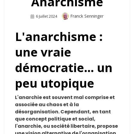
Anarchisme
Auteur
Franck Senninger
Publié
6 Juillet 2024
Sur
L'anarchisme :
une vraie
démocratie… un
peu utopique
L'anarchie est souvent mal comprise et
associée au chaos et à la
désorganisation. Cependant, en tant
que concept politique et social,
l'anarchie, ou société libertaire, propose
une vision alternative de l'organisation