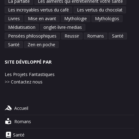
La parfaite
Les aliments qui entretiennent votre santé
Les incroyables vertus du café
Les vertus du chocolat
Livres
Mise en avant
Mythologie
Mythologos
Médiatisation
onglet-livre-medias
Pensées philosophiques
Reussir
Romans
Santé
Santé
Zen en poche
SITE DÉVELOPPÉ PAR
Les Projets Fantastiques
>>
Contactez nous
Accueil
Romans
Santé